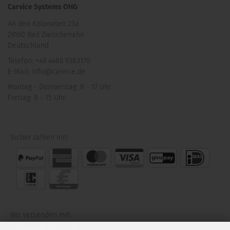
Carvice Systems OHG
An den Kolonaten 23a
26160 Bad Zwischenahn
Deutschland
Telefon: +49 4486 9383170
E-Mail: info@carvice.de
Montag - Donnerstag: 8 - 17 Uhr
Freitag: 8 - 15 Uhr
Sicher zahlen mit:
Wir versenden mit: