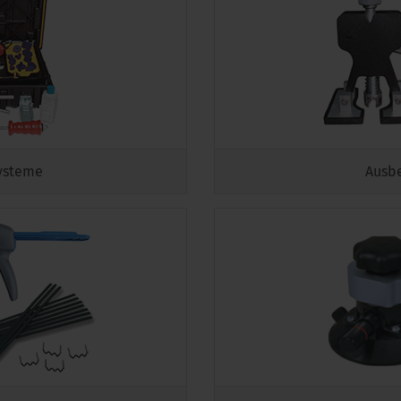
ysteme
Ausb