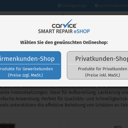
Leasinganfrage
zum Privatkunden
RIEUR
LACKINSTANDSETZUNG
FELGENAUFBEREITUNG
KA
Wählen Sie den gewünschten Onlineshop:
irmenkunden-Shop
Privatkunden-Sho
KAROSSERIE
Produkte für Gewerbekunden
Produkte für Privatkunden
(Preise zzgl. MwSt.)
(Preise inkl. MwSt.)
r die PDR-Ausbeultechnik, Kunststoffreparatur und Glasrepa
Konto erstellen
ziente Instandsetzungen. Ideal für Aufbereitung, Lackierung un
Passwort vergessen?
nfache Anwendung. Perfekt für Qualitäts- und Schnelligkeit
Tools unterstützen die effektive Behebung von Schäden an Fah