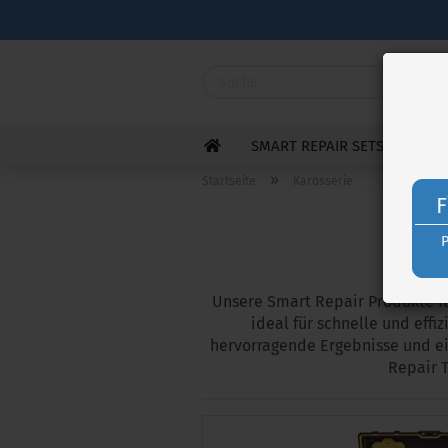
SMART REPAIR SETS
INTE
»
Startseite
Karosserie
F
Unsere Smart Repair Produkte fü
ideal für schnelle und effi
hervorragende Ergebnisse und ei
Repair 