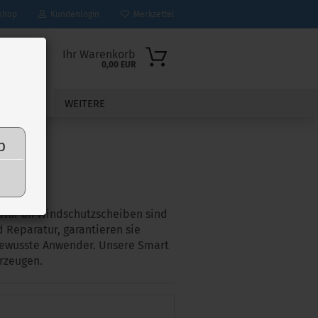
shop
Kundenlogin
Merkzettel
Ihr Warenkorb
0,00 EUR
ROSSERIE
WEITERE
p
ratur an Windschutzscheiben sind
d Reparatur, garantieren sie
sbewusste Anwender. Unsere Smart
rzeugen.