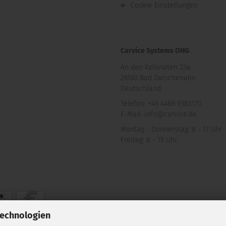
Cookie Einstellungen
Carvice Systems OHG
An den Kolonaten 23a
26160 Bad Zwischenahn
Deutschland
Telefon: +49 4486 9383170
E-Mail: info@carvice.de
Montag - Donnerstag: 8 - 17 Uhr
Freitag: 8 - 15 Uhr
Technologien