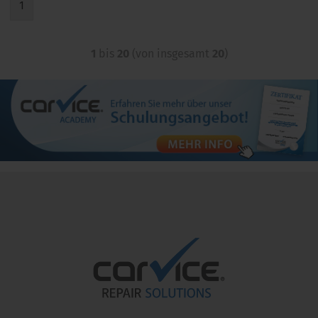
1
1
bis
20
(von insgesamt
20
)