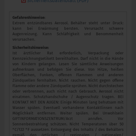
Sicherheitsdatenblatt (PDF)
Gefahrenhinweise:
Extrem entzündbares Aerosol. Behälter steht unter Druck:
kann bei Erwärmung bersten. Verursacht schwere
Augenreizung. Kann Schläfrigkeit und Benommenheit
verursachen.
Sicherheitshinweise:
Ist ärztlicher Rat erforderlich, Verpackung oder
Kennzeichnungsetikett bereithalten. Darf nicht in die Hände
von Kindern gelangen. Lesen Sie sämtliche Anweisungen
aufmerksam und befolgen Sie diese. Von Hitze, heißen
Oberflächen, Funken, offenen Flammen und anderen
Zündquellen fernhalten. Nicht rauchen. Nicht gegen offene
Flamme oder andere Zündquelle sprühen. Nicht durchstechen
oder verbrennen, auch nicht nach Gebrauch. Aerosol nicht
einatmen. Schutzhandschuhe / Augenschutz tragen. BEI
KONTAKT MIT DEN AUGEN: Einige Minuten lang behutsam mit
Wasser spülen. Eventuell vorhandene Kontaktlinsen nach
Möglichkeit entfernen. Weiter spülen. Bei Unwohlsein
GIFTINFORMATIONSZENTRUM/Arzt anrufen. Vor
Sonnenbestrahlung schützen. Nicht Temperaturen über 50
°C/122 °F aussetzen. Entsorgung des Inhalts / des Behälters
gemäß den örtlichen / regionalen / nationalen/