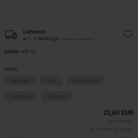
Lieferzeit:
A
1 - 3 Werktage
(Ausland abweichend)
d
Inhalt:
400 ml
M
Farbe:
Hellgrau
Grau
Dunkelgrau
Anthrazit
Schwarz
22,60 EUR
56,50 EUR pro l
zzgl. 19% MwSt. zzgl.
Versand