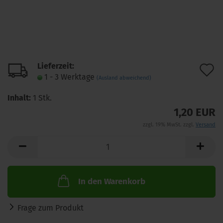
Lieferzeit:
A
1 - 3 Werktage
(Ausland abweichend)
d
Inhalt:
1 Stk.
M
1,20 EUR
zzgl. 19% MwSt. zzgl.
Versand
In den Warenkorb
Frage zum Produkt