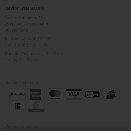
Carvice Systems OHG
An den Kolonaten 23a
26160 Bad Zwischenahn
Deutschland
Telefon: +49 4486 9383170
E-Mail: info@carvice.de
Montag - Donnerstag: 8 - 17 Uhr
Freitag: 8 - 15 Uhr
Sicher zahlen mit:
Wir versenden mit: