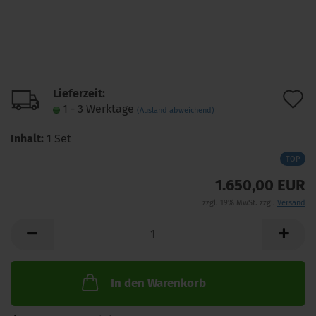
Lieferzeit:
A
1 - 3 Werktage
(Ausland abweichend)
d
Inhalt:
1 Set
M
TOP
1.650,00 EUR
zzgl. 19% MwSt. zzgl.
Versand
In den Warenkorb