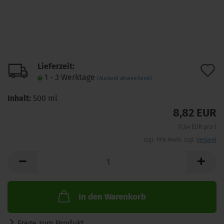
Lieferzeit:
A
1 - 3 Werktage
(Ausland abweichend)
d
Inhalt:
500 ml
M
8,82 EUR
17,64 EUR pro l
zzgl. 19% MwSt. zzgl.
Versand
In den Warenkorb
Frage zum Produkt