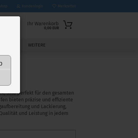
shop
Kundenlogin
Merkzettel
Ihr Warenkorb
0,00 EUR
ROSSERIE
WEITERE
p
lex, sind perfekt für den gesamten
fen bieten präzise und effiziente
ugaufbereitung und Lackierung,
Qualität und Leistung in jedem