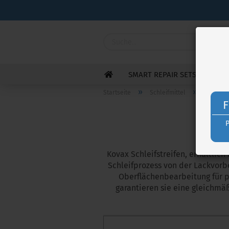
SMART REPAIR SETS
INTE
»
»
Startseite
Schleifmittel
Streifen
F
Kovax Schleifstreifen, erhältlich
Schleifprozess von der Lackvorbe
Oberflächenbearbeitung für pr
garantieren sie eine gleichmä