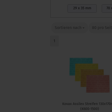
29 x 35 mm
70 
Sortieren nach
80 pro Sei
1
Kovax Assilex Streifen 130x17
(K600-1500)