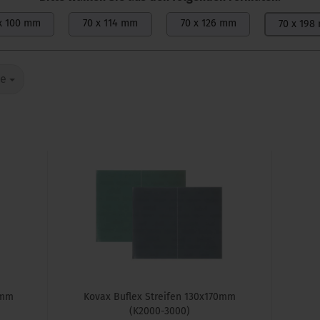
x 100 mm
70 x 114 mm
70 x 126 mm
70 x 198
te
0mm
Kovax Buflex Streifen 130x170mm
(K2000-3000)