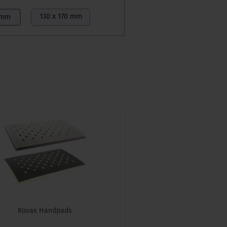
130 x 170 mm
 mm
Kovax Handpads