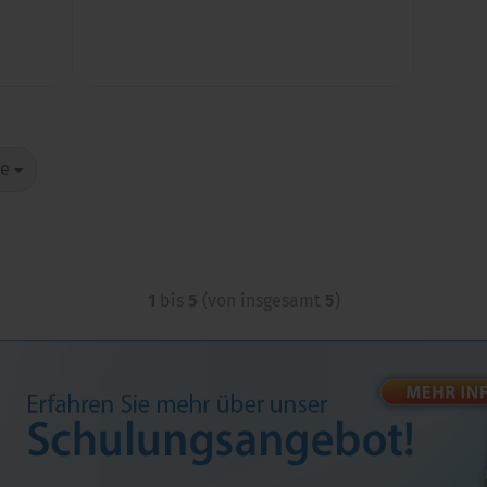
te
1
bis
5
(von insgesamt
5
)