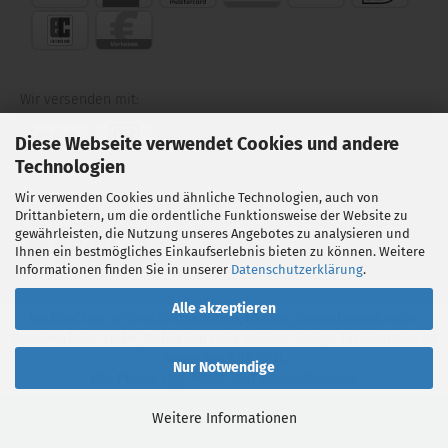
Wir versenden mit:
Diese Webseite verwendet Cookies und andere
Technologien
Wir verwenden Cookies und ähnliche Technologien, auch von
Folgen Sie uns auf:
Drittanbietern, um die ordentliche Funktionsweise der Website zu
gewährleisten, die Nutzung unseres Angebotes zu analysieren und
Ihnen ein bestmögliches Einkaufserlebnis bieten zu können. Weitere
Informationen finden Sie in unserer
Datenschutzerklärung
.
Alle akzeptieren
Verkauf nur an Geschäftskunden, Firmen, Gewerbetreibende,
Handwerksbetriebe, Behörden oder selbstständige Freiberufler im
Sinne des § 14 BGB.
Nur Notwendige
Alle Preise zzgl. MwSt. und
Versandkosten
.
© 2026 Carvice SMART REPAIR eSHOP
Weitere Informationen
Gambio Online Shop
by
FRAGO-WEBDESIGN