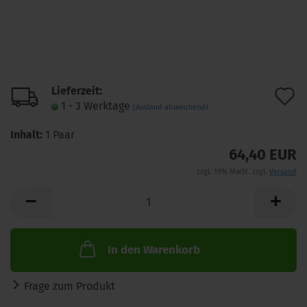
Lieferzeit:
A
1 - 3 Werktage
(Ausland abweichend)
d
Inhalt:
1 Paar
M
64,40 EUR
zzgl. 19% MwSt. zzgl.
Versand
In den Warenkorb
Frage zum Produkt