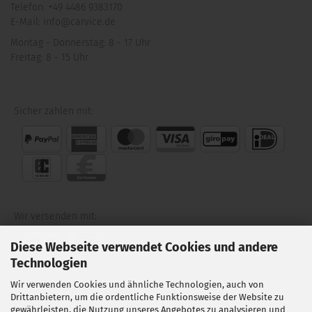
Telefon: +49 4486 9383170
E-Mail: info@carvice.de
Montag - Donnerstag: 8 - 17 Uhr
Freitag: 8 - 15 Uhr
Sicher zahlen mit:
Wir versenden mit:
Diese Webseite verwendet Cookies und andere
Technologien
Wir verwenden Cookies und ähnliche Technologien, auch von
Folgen Sie uns auf:
Drittanbietern, um die ordentliche Funktionsweise der Website zu
gewährleisten, die Nutzung unseres Angebotes zu analysieren und