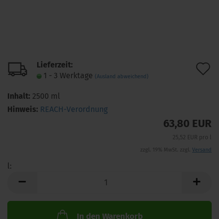
Lieferzeit:
A
1 - 3 Werktage
(Ausland abweichend)
d
Inhalt:
2500 ml
M
Hinweis:
REACH-Verordnung
63,80 EUR
25,52 EUR pro l
zzgl. 19% MwSt. zzgl.
Versand
l:
l
In den Warenkorb