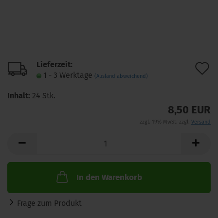
Lieferzeit:
A
1 - 3 Werktage
(Ausland abweichend)
d
Inhalt:
24 Stk.
M
8,50 EUR
zzgl. 19% MwSt. zzgl.
Versand
In den Warenkorb
Frage zum Produkt