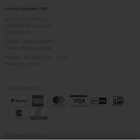
Carvice Systems OHG
An den Kolonaten 23a
26160 Bad Zwischenahn
Deutschland
Telefon: +49 4486 9383170
E-Mail: info@carvice.de
Montag - Donnerstag: 8 - 17 Uhr
Freitag: 8 - 15 Uhr
Sicher zahlen mit:
Wir versenden mit: